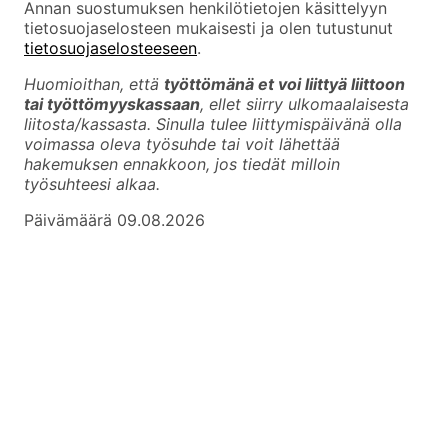
Annan suostumuksen henkilötietojen käsittelyyn
tietosuojaselosteen mukaisesti ja olen tutustunut
tietosuojaselosteeseen
.
Huomioithan, että
työttömänä et voi liittyä liittoon
tai työttömyyskassaan
, ellet siirry ulkomaalaisesta
liitosta/kassasta. Sinulla tulee liittymispäivänä olla
voimassa oleva työsuhde tai voit lähettää
hakemuksen ennakkoon, jos tiedät milloin
työsuhteesi alkaa.
Päivämäärä
09.08.2026
Liity jäseneksi