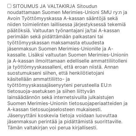
SITOUMUS JA VALTAKIRJA Sitoudun
noudattamaan Suomen Merimies-Unioni SMU ry:n ja
Avoin Työttömyyskassa A-kassan sääntöjä sekä
niiden toimielinten laillisessa järjestyksessä tekemiä
päätöksiä. Valtuutan työnantajani ja/tai A-kassan
perimään sekä pidättämään palkastani tai
työttömyyskassan maksamasta etuudesta
jäsenmaksun Suomen Merimies-Unionille ja A-
kassalle. Lisäksi valtuutan Suomen Merimies-Unionin
ja A-kassan ilmoittamaan edelliselle ammattiliitolleni
ja työttömyyskassalleni, että eroan niistä. Annan
suostumukseni siihen, että henkilötietojani
käsitellään ammattiliitto- ja
työttömyyskassajäsenyyteni perusteella EU:n
tietosuoja-asetuksen ja siihen liittyvän
lainsäädännön sekä internetsivuilla julkaistujen
Suomen Merimies-Unionin tietosuojaperiaatteiden ja
A-kassan tietosuojaselosteen mukaisesti.
Jäsenyyttäni koskevia tietoja voidaan luovuttaa
jäsenmaksun perintää ja pidättämistä suorittaville.
Tämän valtakirjan voi perua kirjallisesti.